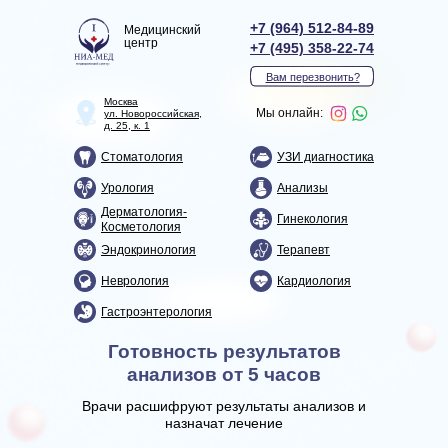
+7 (964) 512-84-89
Медицинский
центр
+7 (495) 358-22-74
Вам перезвонить?
Москва
Мы онлайн:
ул. Новороссийская,
д. 25, к. 1
Стоматология
УЗИ диагностика
Урология
Анализы
Дерматология-
Гинекология
Косметология
Эндокринология
Терапевт
Неврология
Кардиология
Гастроэнтерология
Готовность результатов
анализов от 5 часов
Врачи расшифруют результаты анализов и
назначат лечение